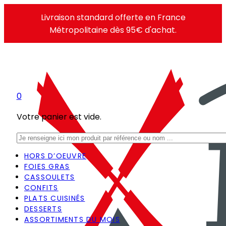
Livraison standard offerte en France
Métropolitaine dès 95€ d'achat.
0
Votre panier est vide.
Rechercher
HORS D’OEUVRE
FOIES GRAS
CASSOULETS
CONFITS
PLATS CUISINÉS
DESSERTS
ASSORTIMENTS DU MOIS