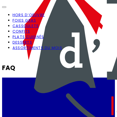
HORS D’OEUVRE
FOIES GRAS
CASSOULETS
CONFITS
PLATS CUISINÉS
DESSERTS
ASSORTIMENTS DU MOIS
FAQ