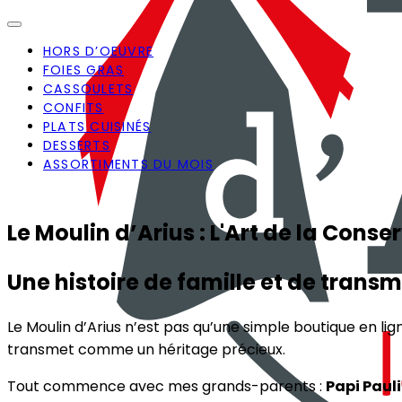
HORS D’OEUVRE
FOIES GRAS
CASSOULETS
CONFITS
PLATS CUISINÉS
DESSERTS
ASSORTIMENTS DU MOIS
Le Moulin d’Arius : L'Art de la Conse
Une histoire de famille et de transm
Le Moulin d’Arius n’est pas qu’une simple boutique en lig
transmet comme un héritage précieux.
Tout commence avec mes grands-parents :
Papi Paul