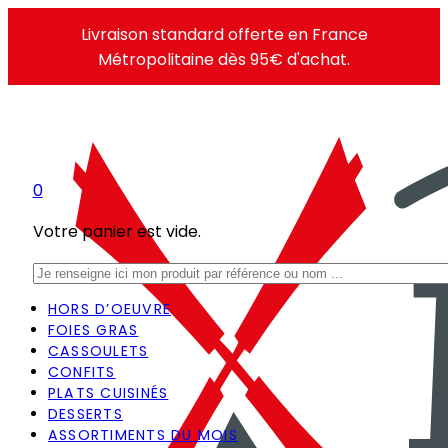
Livraison standard offerte en France
Métropolitaine dès 95€ d'achat.
0
Votre panier est vide.
Rechercher
HORS D’OEUVRE
FOIES GRAS
CASSOULETS
CONFITS
PLATS CUISINÉS
DESSERTS
ASSORTIMENTS DU MOIS