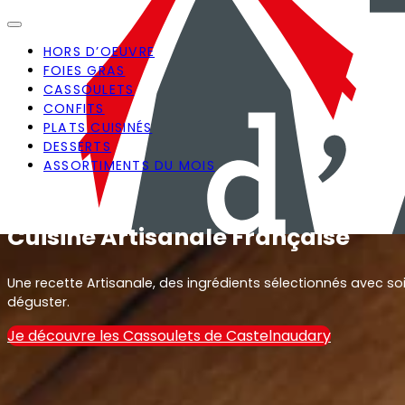
HORS D’OEUVRE
FOIES GRAS
CASSOULETS
CONFITS
PLATS CUISINÉS
DESSERTS
ASSORTIMENTS DU MOIS
Cuisine Artisanale Française
Une recette Artisanale, des ingrédients sélectionnés avec soi
déguster.
Je découvre les Cassoulets de Castelnaudary