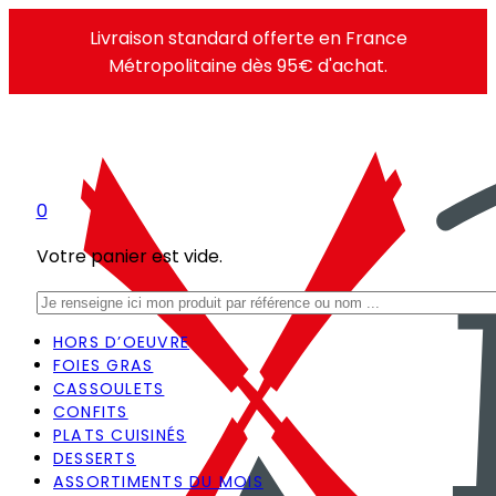
Livraison standard offerte en France
Métropolitaine dès 95€ d'achat.
0
Votre panier est vide.
Rechercher
HORS D’OEUVRE
FOIES GRAS
CASSOULETS
CONFITS
PLATS CUISINÉS
DESSERTS
ASSORTIMENTS DU MOIS