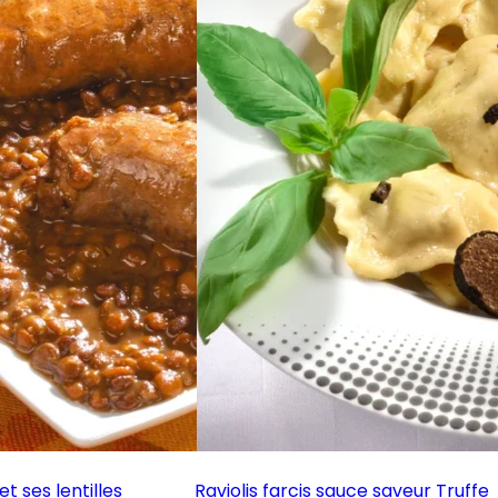
t ses lentilles
Raviolis farcis sauce saveur Truffe