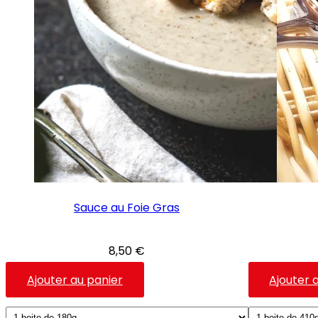
Sauce au Foie Gras
8,50
€
Ce
Ajouter au panier
Ajouter 
produit
a