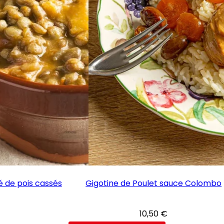
é de pois cassés
Gigotine de Poulet sauce Colombo
10,50
€