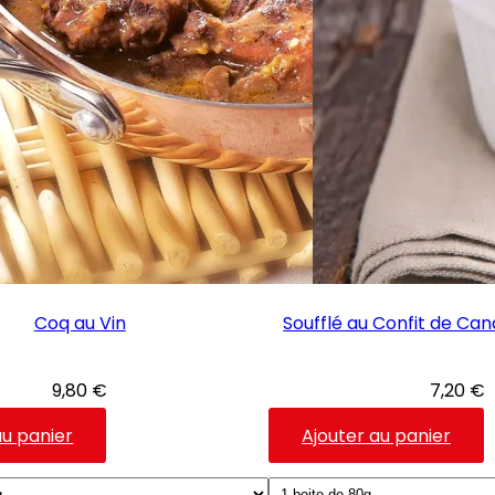
Coq au Vin
Soufflé au Confit de Can
9,80
€
7,20
€
Ce
C
au panier
Ajouter au panier
produit
p
a
a