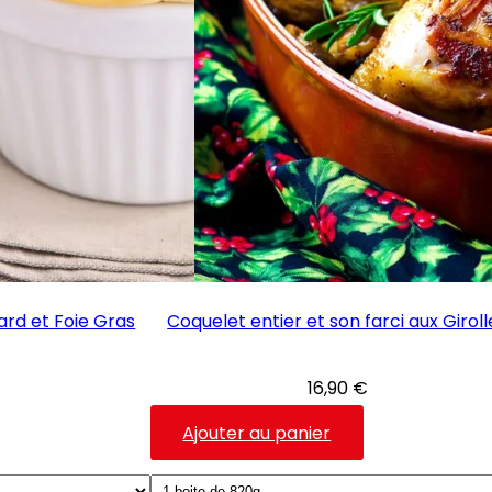
ard et Foie Gras
Coquelet entier et son farci aux Giroll
16,90
€
e
Ce
Ajouter au panier
roduit
produit
a