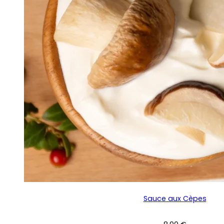
du
produit
Sauce aux Cèpes