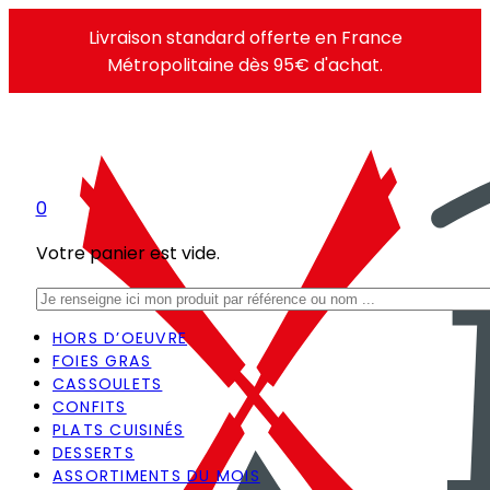
Livraison standard offerte en France
Métropolitaine dès 95€ d'achat.
0
Votre panier est vide.
Rechercher
HORS D’OEUVRE
FOIES GRAS
CASSOULETS
CONFITS
PLATS CUISINÉS
DESSERTS
ASSORTIMENTS DU MOIS