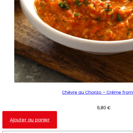
Chèvre au Chorizo – Crème fro
6,80
€
Ce
Ajouter au panier
produit