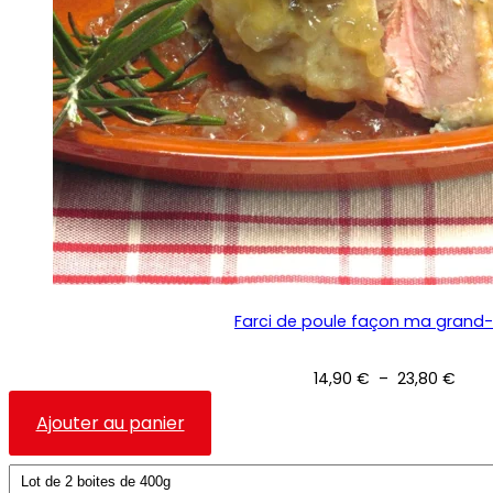
Farci de poule façon ma grand
Plag
14,90
€
–
23,80
€
de
Ce
prix :
Ajouter au panier
14,9
produit
à
a
23,8